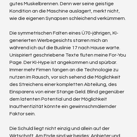
gutes Muskelbrennen. Denn wer seine geistige 
Kondition an die Maschine auslagert, merkt nicht, 
wie die eigenen Synapsen schleichend verkümmern.
Die symmetrischen Falten eines Ü70-jährigen, KI-
generierten Werbegesichts starren mich an 
während ich auf die Buslinie 17 nach Hause warte. 
Unispiriert geschriebene Texte fluten meine For-You 
Page
. 
Der KI-Hype ist angekommen und spürbar. 
Immer mehr Firmen fangen an die Technologie zu 
nutzen im Rausch, vor sich sehend die Möglichkeit 
des Streichens einer kompletten Abteilung, des 
Einsparens von einer Stange Geld. Blind gegenüber 
dem latenten Potential und der Möglichkeit 
Inauthentizität könnte ein gewinnschmälernder 
Faktor sein.
Die Schuld liegt nicht einzig und allein auf der 
Wirtschaft. Am Ende sind wir beides: Anbieter und 