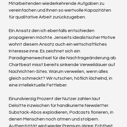
Mitarbeitenden wiederkehrende Aufgaben zu 
vereinfachen und Ihnen so wertvolle Kapazitäten 
für qualitative Arbeit zurückzugeben.
Ein Ansatz den ich ebenfalls entschieden 
propagieren möchte. Jenseits idealistischer Motive 
wohnt diesem Ansatz auch ein wirtschaftliches 
Interesse inne. Es zeichnet sich ein 
Paradigmenwechsel für die Nachfrageänderung ab. 
Chartbeat misst bereits sinkende Verweildauer auf 
Nachrichten-Sites. Warum verweilen, wenn alles 
gleich schmeckt? Wir rutschen, höflich lächelnd, in 
eine intellektuelle Fettleber.
Einundvierzig Prozent der Nutzer zahlen laut 
Deloitte inzwischen für handkurierte Newsletter. 
Substack-Abos explodieren, Podcasts florieren, in 
denen Menschen noch atmen und stolpern. 
Authentizität wird wieder Premium-Ware; Echtheit 