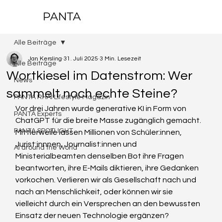
PANTA
Alle Beiträge
Jan Kersling
31. Juli 2025
3 Min. Lesezeit
Alle Beiträge
Wortkiesel im Datenstrom: Wer
News
sammelt noch echte Steine?
PANTA RHAI Lifestyle Magazin
Vor drei Jahren wurde generative KI in Form von 
PANTA Experts
ChatGPT für die breite Masse zugänglich gemacht. 
PANTA SPOTLIGHT
Mittlerweile lassen Millionen von Schüler:innen, 
Jurist:innnen, Journalist:innen und 
AI around the World
Ministerialbeamten denselben Bot ihre Fragen 
beantworten, ihre E-Mails diktieren, ihre Gedanken 
vorkochen. Verlieren wir als Gesellschaft nach und 
nach an Menschlichkeit, oder können wir sie 
vielleicht durch ein Versprechen an den bewussten 
Einsatz der neuen Technologie ergänzen?