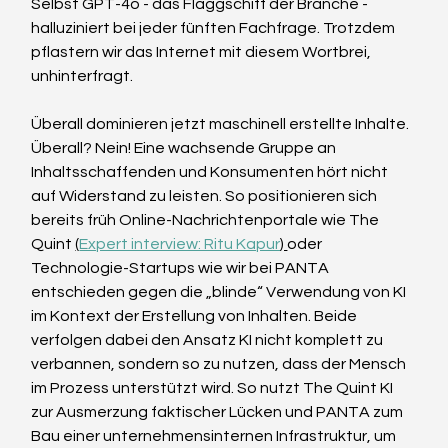
Selbst GPT-4o - das Flaggschiff der Branche - 
halluziniert bei jeder fünften Fachfrage. Trotzdem 
pflastern wir das Internet mit diesem Wortbrei, 
unhinterfragt.
Überall dominieren jetzt maschinell erstellte Inhalte. 
Überall? Nein! Eine wachsende Gruppe an 
Inhaltsschaffenden und Konsumenten hört nicht 
auf Widerstand zu leisten. So positionieren sich 
bereits früh Online-Nachrichtenportale wie The 
Quint 
(
Expert interview: Ritu Kapur
) 
oder 
Technologie-Startups wie wir bei PANTA 
entschieden gegen die „blinde“ Verwendung von KI 
im Kontext der Erstellung von Inhalten. Beide 
verfolgen dabei den Ansatz KI nicht komplett zu 
verbannen, sondern so zu nutzen, dass der Mensch 
im Prozess unterstützt wird. So nutzt The Quint KI 
zur Ausmerzung faktischer Lücken und PANTA zum 
Bau einer unternehmensinternen Infrastruktur, um 