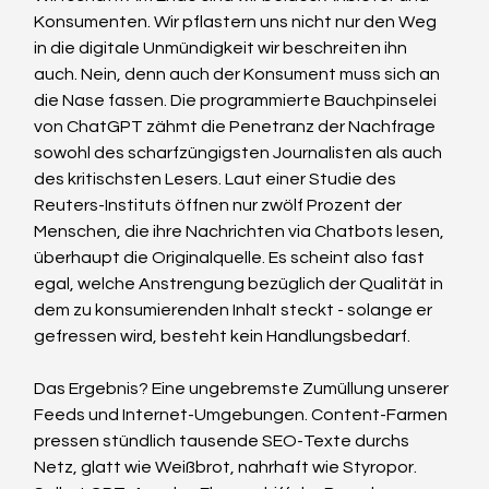
Konsumenten. Wir pflastern uns nicht nur den Weg 
in die
digitale Unmündigkeit 
wir beschreiten ihn 
auch. Nein, denn auch der Konsument muss sich an 
die Nase fassen. 
Die programmierte Bauchpinselei 
von ChatGPT zähmt die Penetranz der Nachfrage 
sowohl des scharfzüngigsten Journalisten als auch 
des kritischsten 
Lesers. Laut einer Studie des 
Reuters-Instituts öffnen nur zwölf Prozent der 
Menschen, die ihre Nachrichten via Chatbots lesen, 
überhaupt die Originalquelle. Es scheint also fast 
egal, welche Anstrengung bezüglich der Qualität in 
dem zu konsumierenden Inhalt steckt - solange er 
gefressen wird, besteht kein Handlungsbedarf.
Das Ergebnis? Eine ungebremste Zumüllung unserer 
Feeds und Internet-Umgebungen. Content-Farmen 
pressen stündlich tausende SEO-Texte durchs 
Netz, glatt wie Weißbrot, nahrhaft wie Styropor. 