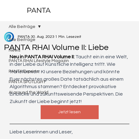
PANTA
Alle Beiträge
PANTA
30. Aug. 2023
1 Min. Lesezeit
Alle Beiträge
PANTA RHAI Volume II: Liebe
News
Neu in PANTA RHAI Volume II:
 Taucht ein in eine Welt, 
PANTA RHAI Lifestyle Magazin
in der Liebe auf Künstliche Intelligenz trifft. Wie 
PANTA Experts
transformiert KI unsere Beziehungen und könnte 
Euer nächstes großes Date tatsächlich aus einem 
PANTA SPOTLIGHT
Algorithmus stammen? Entdecket provokative 
AI around the World
Einblicke und zukunftsweisende Perspektiven. Die 
Zukunft der Liebe beginnt jetzt!
Jetzt lesen
Liebe Leserinnen und Leser,