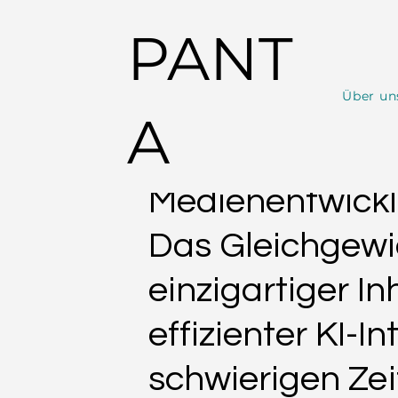
PANT
Über un
Alle Beiträge
News
PANTA RHAI Lifestyle
A
PANTA
10. Jan. 2024
1 Min. Lesezeit
Medienentwicklu
Das Gleichgewi
einzigartiger In
effizienter KI-I
schwierigen Ze