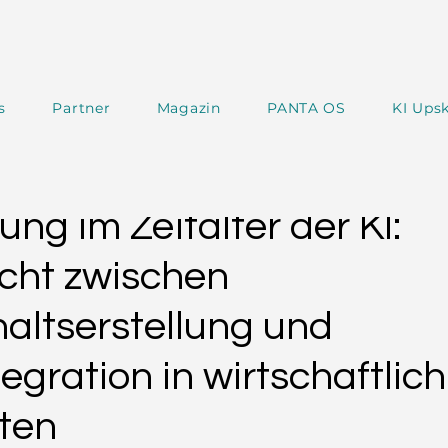
s
Partner
Magazin
PANTA OS
KI Upsk
 Magazin
PANTA Experts
PANTA SPOTLIGHT
ng im Zeitalter der KI:
cht zwischen
haltserstellung und
ntegration in wirtschaftlich
iten