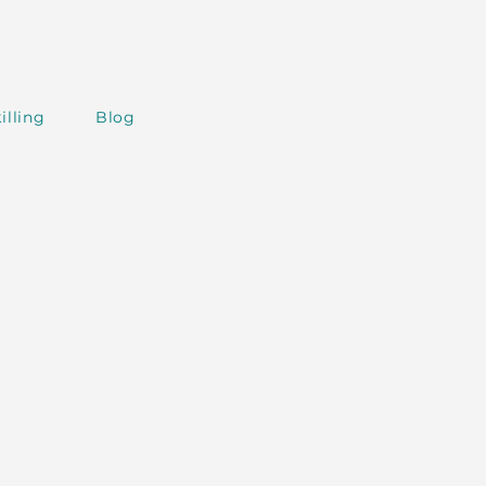
illing
Blog
AI around the World