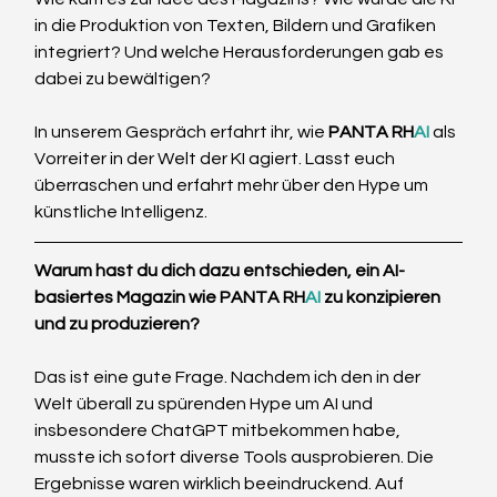
in die Produktion von Texten, Bildern und Grafiken 
integriert? Und welche Herausforderungen gab es 
dabei zu bewältigen? 
In unserem Gespräch erfahrt ihr, wie 
PANTA RH
AI
 als 
Vorreiter in der Welt der KI agiert. Lasst euch 
überraschen und erfahrt mehr über den Hype um 
künstliche Intelligenz.
Warum hast du dich dazu entschieden, ein AI-
basiertes Magazin wie PANTA RH
AI
 zu konzipieren 
und zu produzieren?
Das ist eine gute Frage. Nachdem ich den in der 
Welt überall zu spürenden Hype um AI und 
insbesondere ChatGPT mitbekommen habe, 
musste ich sofort diverse Tools ausprobieren. Die 
Ergebnisse waren wirklich beeindruckend. Auf 