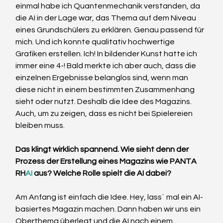
einmal habe ich Quantenmechanik verstanden, da 
die AI in der Lage war, das Thema auf dem Niveau 
eines Grundschülers zu erklären. Genau passend für 
mich. Und ich konnte qualitativ hochwertige 
Grafiken erstellen. Ich! In bildender Kunst hatte ich 
immer eine 4-! Bald merkte ich aber auch, dass die 
einzelnen Ergebnisse belanglos sind, wenn man 
diese nicht in einem bestimmten Zusammenhang 
sieht oder nutzt. Deshalb die Idee des Magazins. 
Auch, um zu zeigen, dass es nicht bei Spielereien 
bleiben muss.
Das klingt wirklich spannend. Wie sieht denn der 
Prozess der Erstellung eines Magazins wie PANTA 
RH
AI
 aus? Welche Rolle spielt die AI dabei?
Am Anfang ist einfach die Idee. Hey, lass´ mal ein AI-
basiertes Magazin machen. Dann haben wir uns ein 
Oberthema überlegt und die AI nach einem 