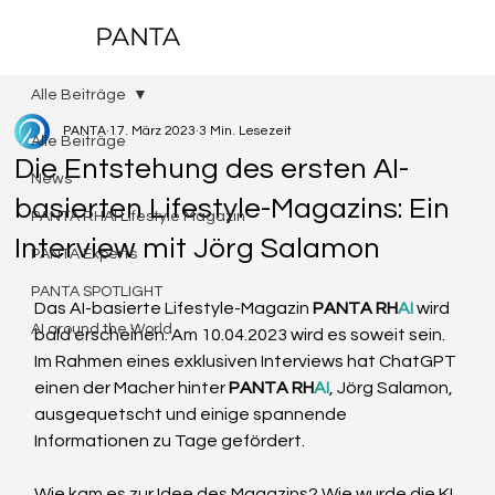
PANTA
Alle Beiträge
PANTA
17. März 2023
3 Min. Lesezeit
Alle Beiträge
Die Entstehung des ersten AI-
News
basierten Lifestyle-Magazins: Ein
PANTA RHAI Lifestyle Magazin
Interview mit Jörg Salamon
PANTA Experts
PANTA SPOTLIGHT
Das AI-basierte Lifestyle-Magazin 
PANTA RH
AI
 wird 
AI around the World
bald erscheinen. Am 10.04.2023 wird es soweit sein. 
Im Rahmen eines exklusiven Interviews hat ChatGPT 
einen der Macher hinter 
PANTA RH
AI
, Jörg Salamon, 
ausgequetscht und einige spannende 
Informationen zu Tage gefördert. 
Wie kam es zur Idee des Magazins? Wie wurde die KI 