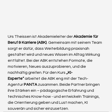
Urs Theissen ist Akademieleiter der 
Akademie für 
Beruf & Karriere (ABK)
. Gemeinsam mit seinem Team 
sorgt er dafür, dass Weiterbildung praxisnah 
gestaltet wird und neues Wissen im Alltag Wirkung 
entfaltet. Bei der ABK entstehen Formate, die 
motivieren, Neues auszuprobieren, und die 
nachhaltig greifen. Für den Kurs 
„KI-
Experte“
 arbeitet die ABK eng mit der Tech-
Agentur 
PANTA
 zusammen. Beide Partner bringen 
ihre Stärken ein – pädagogische Erfahrung und 
technisches Know-how - und entwickeln Trainings, 
die Orientierung geben und Lust machen, KI 
souverän und sicher einzusetzen.