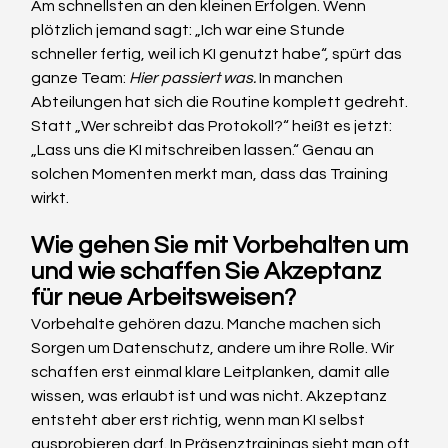
Am schnellsten an den kleinen Erfolgen. Wenn 
plötzlich jemand sagt: „Ich war eine Stunde 
schneller fertig, weil ich KI genutzt habe“, spürt das 
ganze Team: 
Hier passiert was. 
In
 manchen 
Abteilungen hat sich die Routine komplett gedreht. 
Statt „Wer schreibt das Protokoll?“ heißt es jetzt: 
„Lass uns die KI mitschreiben lassen.“ Genau an 
solchen Momenten merkt man, dass das Training 
wirkt.
Wie gehen Sie mit Vorbehalten um 
und wie schaffen Sie Akzeptanz 
für neue Arbeitsweisen?
Vorbehalte gehören dazu. Manche machen sich 
Sorgen um Datenschutz, andere um ihre Rolle. Wir 
schaffen erst einmal klare Leitplanken, damit alle 
wissen, was erlaubt ist und was nicht. Akzeptanz 
entsteht aber erst richtig, wenn man KI selbst 
ausprobieren darf. In Präsenztrainings sieht man oft 