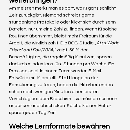
weiterbringen?
Am meisten merkt man es dort, wo KI ganz schlicht 
Zeit zurückgibt. Niemand schreibt gerne 
stundenlang Protokolle oder klickt sich durch zehn 
Dateien, nur um eine Zahl zu finden. Wenn KI solche 
Routinen übernimmt, bleibt mehr Freiraum für die 
Arbeit, die wirklich zählt. Die BCG-Studie 
„AI at Work: 
Friend and Foe (2024)“
 zeigt: 58 % der 
Beschäftigten, die regelmäßig KI nutzen, sparen 
dadurch mindestens fünf Stunden pro Woche. Ein 
Praxisbeispiel: In einem Team werden E-Mail-
Entwürfe mit KI erstellt. Statt lange an der 
Formulierung zu feilen, haben die Mitarbeitenden 
schon nach wenigen Minuten einen ersten 
Vorschlag auf dem Bildschirm - sie müssen nur noch 
anpassen und abschicken. Solche kleinen Helfer 
sparen jeden Tag Zeit.
Welche Lernformate bewähren 