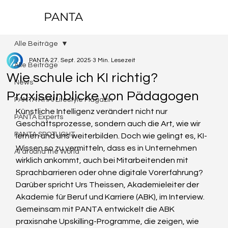
PANTA
Alle Beiträge
PANTA
27. Sept. 2025
3 Min. Lesezeit
Alle Beiträge
Wie schule ich KI richtig?
News
Praxiseinblicke von Pädagogen
PANTA RHAI Lifestyle Magazin
Künstliche Intelligenz verändert nicht nur 
PANTA Experts
Geschäftsprozesse, sondern auch die Art, wie wir 
PANTA SPOTLIGHT
lernen und uns weiterbilden. Doch wie gelingt es, KI-
Wissen so zu vermitteln, dass es in Unternehmen 
AI around the World
wirklich ankommt, auch bei Mitarbeitenden mit 
Sprachbarrieren oder ohne digitale Vorerfahrung? 
Darüber spricht Urs Theissen, Akademieleiter der 
Akademie für Beruf und Karriere (ABK), im Interview. 
Gemeinsam mit PANTA entwickelt die ABK 
praxisnahe Upskilling-Programme, die zeigen, wie 